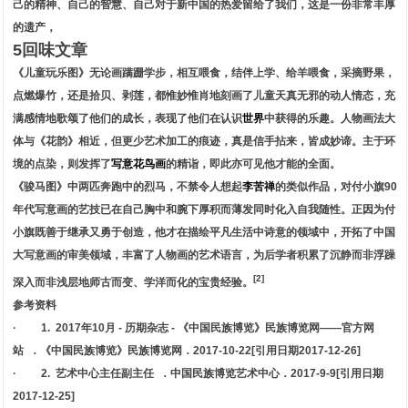
己的精神、自己的智慧、自己对于新中国的热爱留给了我们，这是一份非常丰厚
的遗产，
5回味文章
《儿童玩乐图》无论画蹒跚学步，相互喂食，结伴上学、给羊喂食，采摘野果，
点燃爆竹，还是拾贝、剥莲，都惟妙惟肖地刻画了儿童天真无邪的动人情态，充
满感情地歌颂了他们的成长，表现了他们在认识
世界
中获得的乐趣。人物画法大
体与《花韵》相近，但更少艺术加工的痕迹，真是信手拈来，皆成妙谛。主于环
境的点染，则发挥了
写意花鸟画
的精诣，即此亦可见他才能的全面。
《骏马图》中两匹奔跑中的烈马，不禁令人想起
李苦禅
的类似作品，对付小旗90
年代写意画的艺技已在自己胸中和腕下厚积而薄发同时化入自我随性。正因为付
小旗既善于继承又勇于创造，他才在描绘平凡生活中诗意的领域中，开拓了中国
大写意画的审美领域，丰富了人物画的艺术语言，为后学者积累了沉静而非浮躁
[2]
深入而非浅层地师古而变、学洋而化的宝贵经验。
参考资料
· 1.
2017年10月 - 历期杂志 - 《中国民族博览》民族博览网——官方网
站 ．《中国民族博览》民族博览网．2017-10-22[引用日期2017-12-26]
· 2.
艺术中心主任副主任 ．中国民族博览艺术中心．2017-9-9[引用日期
2017-12-25]