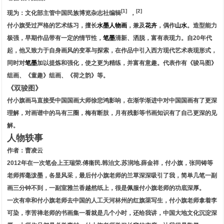
[1]
[2]
现为：文化部主管中国民族博览杂志社编辑
，
付小旗受过严格的艺术练习，擅长
水墨人物画
，兼及
花卉
，偶作
山水
。造型能力
极强，早期作品带有一定的情节性，
笔墨
清新、洒脱，富有表现力。自20年代
起，他又致力于自身画风的变革与探索，在作品中引入西方现代艺术表现形式，
同时对
笔墨
加以提炼和强化，使之更为精练，并富有意趣。代表作有《骏马图》
组画、《童趣》组画、《荷之韵》等。
《双骏图》
付小旗画马直接受中国国画大师徐悲鸿影响，在渐学渐进中对中国国画有了更深
理解，对画谱中的马有三圈，梅有断肢，月有残影等书画知识有了自己更深的见
解。
人物轶事
作者：曹凌云
2012年在一次笔会上王瑞荣.傅衞民.韩治文.苏润地.薛金祥，付小旗，张同铸等
老师挥毫泼墨，各显风采，最后付小旗老师的兰草深深吸引了我，简单几笔一副
画三分钟不到，一副室雅兰香越然纸上，很是佩服付小旗老师的功底深厚。
一次有幸和付小旗老师去中国的人工天河林州的红旗渠写生，付小旗老师拿着李
可染，李苦禅老师的书画集一看就是几个小时，还给我讲，中国大地文化沉淀深