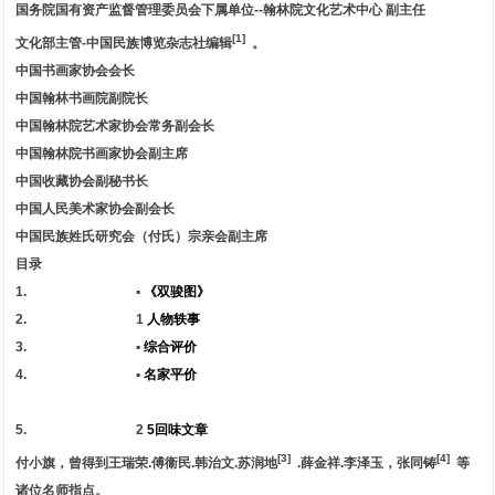
国务院国有资产监督管理委员会下属单位--翰林院文化艺术中心 副主任
[1]
文化部主管-中国民族博览杂志社编辑
。
中国书画家协会会长
中国翰林书画院副院长
中国翰林院艺术家协会常务副会长
中国翰林院书画家协会副主席
中国收藏协会副秘书长
中国人民美术家协会副会长
中国民族姓氏研究会（付氏）宗亲会副主席
目录
1. ▪
《双骏图》
2. 1
人物轶事
3. ▪
综合评价
4. ▪
名家平价
5. 2
5回味文章
[3]
[4]
付小旗，曾得到王瑞荣.傅衞民.韩治文.苏润地
.薛金祥.李泽玉，张同铸
等
诸位名师指点。