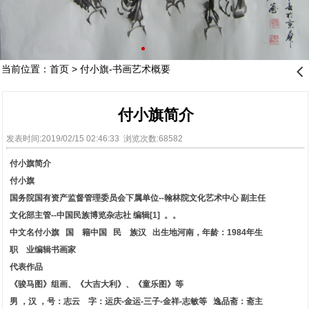
当前位置：
首页
>
付小旗-书画艺术概要
󰊒
付小旗简介
发表时间:2019/02/15 02:46:33 浏览次数:68582
付小旗简介
付小旗
国务院国有资产监督管理委员会下属单位--翰林院文化艺术中心 副主任
文化部主管--中国民族博览杂志社 编辑[1] 。。
中文名付小旗 国 籍中国 民 族汉 出生地河南，年龄：1984年生
职 业编辑书画家
代表作品
《骏马图》组画、《大吉大利》、《童乐图》等
男 ，汉 ，号：志云 字：运庆-金运-三子-金祥-志敏等 逸品斋：斋主