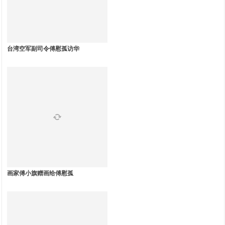
台湾空军副司令傅慰孤访华
画家傅小旗赠画给傅慰孤