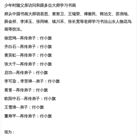
少年时随父亲访问和跟多位大师学习书画
师从中国书画大师
胡若思、黄努卫、
王瑞荣、
傅衞民、韩治文、
苏润地、
薛金祥、李泽玉、张同铸、续川禾、张长宽等老师学习书法山水人物花鸟
画等技法。
徐悲鸿
---
再传弟子：付小旗
齐白石
---
再传
弟子：付小旗
黄宾虹
---
再传
弟子：付小旗
张大千---
再传
弟子：付小旗
启功---
再传
弟子：付小旗
李可染，李苦禅
---
弟子：付小旗
黄胄
---
再传弟子：付小旗
1
2
3
欧阳中石
---
再传弟子：付小旗
王雪涛
---
弟子：付小旗
董寿平
---
再传弟子：付小旗
现为：