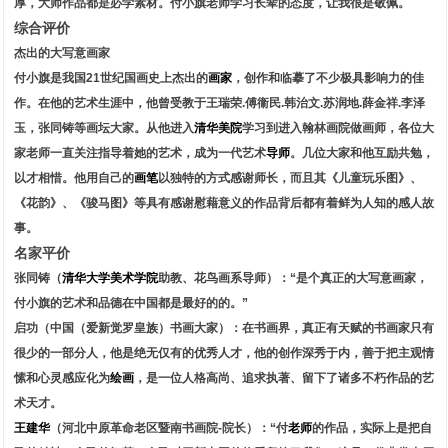
厚，大师作品都是必学素材。付小旗老师学习长辈的态度，让我很是敬佩。
综合评价
杰出的大写意画家
付小旗是我国21世纪国画史上杰出的
画家
，创作和临摹了不少极具影响力的佳
作。在他的艺术生涯中，他曾受教于王瑞荣.傅衞民.韩治文.苏润地.薛金祥.李泽
玉，张同铸等画坛大家。从他进入
清华美院
学习到进入翰林画院做画师，各位大
家老师一直关注指导着她的艺术，成为一代艺术
导师
。几位大家和他互励共勉，
以才相惜。他用自己的
画笔
以独特的方式感谢师长，而且其《儿童玩乐图》、
《花韵》、《骏马图》等具有感谢慰藉意义的作品背后都有着鲜为人知的感人故
事。
名家平价
张同铸（
清华大学美术学院
助教、花鸟画系导师）：“是个真正的大写意画家，
付小旗的艺术和品德在中国都是最好的的。”
启功（中国（爱新觉罗皇族）书画大家）：在书画界，真正有天赋的书画家只有
很少的一部分人，他是绝无仅有的优秀人才，他的创作深秀于内，善于把主观情
愫和心灵感应化为
绘画
，是一位人格高尚、追求执著、留下了诸多不朽作品的艺
术天才。
王建华
（河北中原革命老区暨南书画院-院长）：“付
老师
的作品，实际上是把自